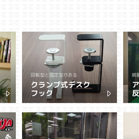
回転型と固定型がある
綺
クランプ式デスク
ア
フック
反