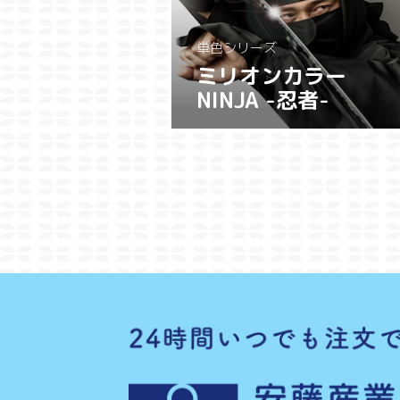
単色シリーズ
ミリオンカラー
NINJA -忍者-